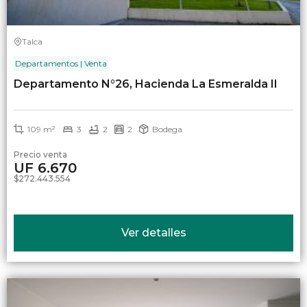
Talca
Departamentos | Venta
Departamento N°26, Hacienda La Esmeralda II
109 m²
3
2
2
Bodega
Precio venta
UF 6.670
$272.443.554
Ver detalles