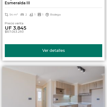
Esmeralda III
54 m²
2
1
1
Bodega
Precio venta
UF 3.845
$157.053.293
Ver detalles