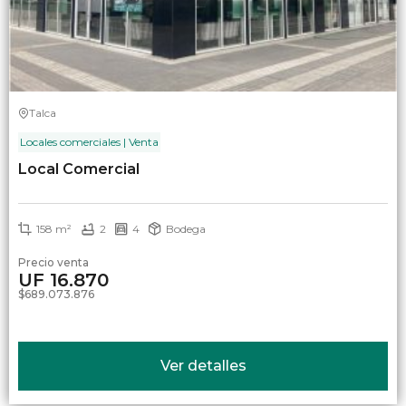
Talca
Locales comerciales | Venta
Local Comercial
158 m²
2
4
Bodega
Precio venta
UF 16.870
$689.073.876
Ver detalles