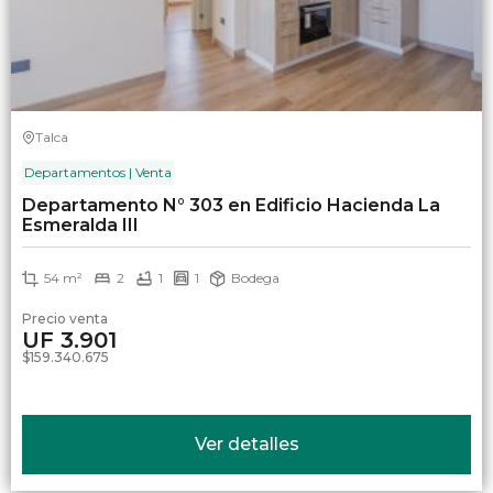
Talca
Departamentos | Venta
Departamento N° 303 en Edificio Hacienda La
Esmeralda III
54 m²
2
1
1
Bodega
Precio venta
UF 3.901
$159.340.675
Ver detalles