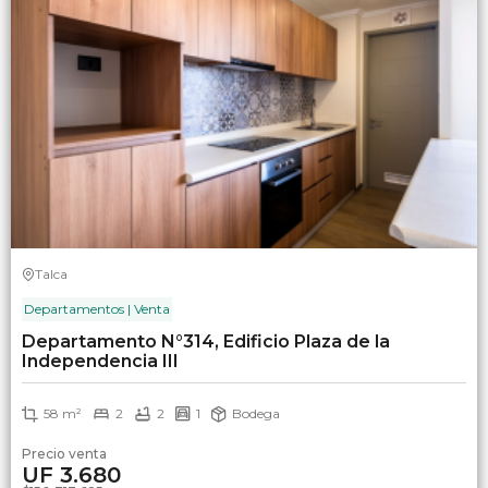
Talca
Departamentos | Venta
Departamento N°314, Edificio Plaza de la
Independencia III
58 m²
2
2
1
Bodega
Precio venta
UF 3.680