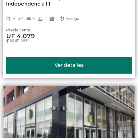
Independencia III
69 m²
3
2
1
Bodega
Precio venta
UF 4.079
$166.611.283
Ver detalles