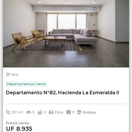
Talca
Departamentos | Venta
Departamento N°82, Hacienda La Esmeralda II
137 m²
3
3
Estar
3
Bodega
Precio venta
UF 8.935