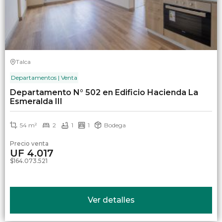
Talca
Departamentos | Venta
Departamento N° 502 en Edificio Hacienda La
Esmeralda III
54 m²
2
1
1
Bodega
Precio venta
UF 4.017
$164.073.521
Ver detalles