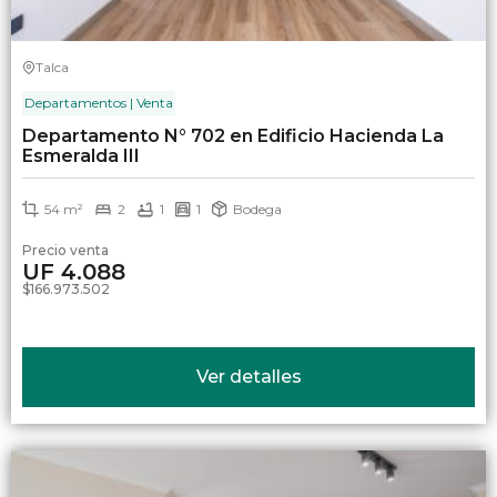
Talca
Departamentos | Venta
Departamento N° 702 en Edificio Hacienda La
Esmeralda III
54 m²
2
1
1
Bodega
Precio venta
UF 4.088
$166.973.502
Ver detalles