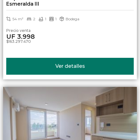
Esmeralda III
54 m²
2
1
1
Bodega
Precio venta
UF 3.998
$163.297.470
Ver detalles