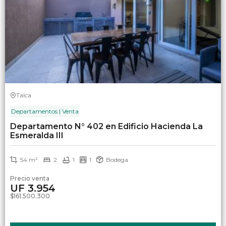
Talca
Departamentos | Venta
Departamento N° 402 en Edificio Hacienda La
Esmeralda III
54 m²
2
1
1
Bodega
Precio venta
UF 3.954
$161.500.300