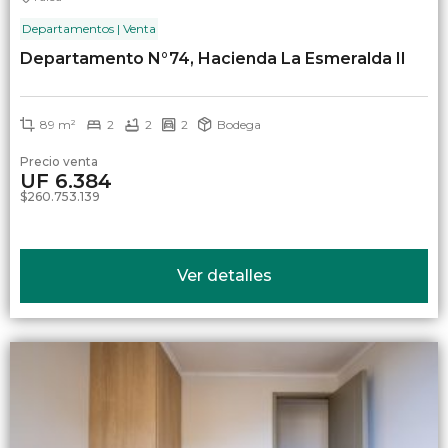
Departamentos | Venta
Departamento N°74, Hacienda La Esmeralda II
89 m²
2
2
2
Bodega
Precio venta
UF 6.384
$260.753.139
Ver detalles