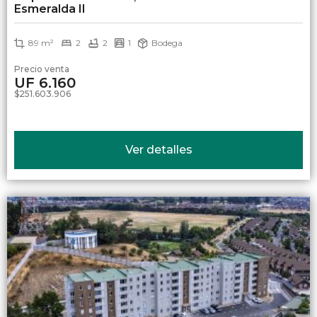
Esmeralda II
89 m²
2
2
1
Bodega
Precio venta
UF 6.160
$251.603.906
Ver detalles