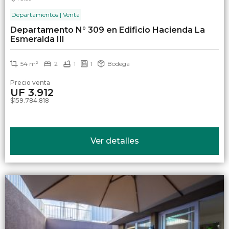
Departamentos | Venta
Departamento N° 309 en Edificio Hacienda La
Esmeralda III
54 m²
2
1
1
Bodega
Precio venta
UF 3.912
$159.784.818
Ver detalles