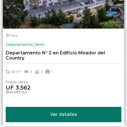
Talca
Departamentos | Venta
Departamento N° 2 en Edificio Mirador del
Country
63 m²
3
2
1
Precio venta
UF 3.562
$145.489.142
Ver detalles